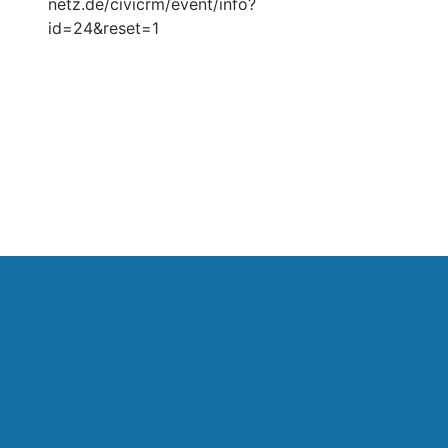
netz.de/civicrm/event/info?
id=24&reset=1